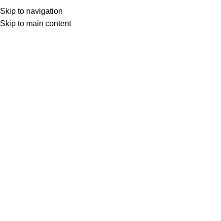
Skip to navigation
Menu
0.0
0
Skip to main content
Sweat à capuche Lotus – Bleu grisé
55.00
€
Existe aussi en :
XS
S