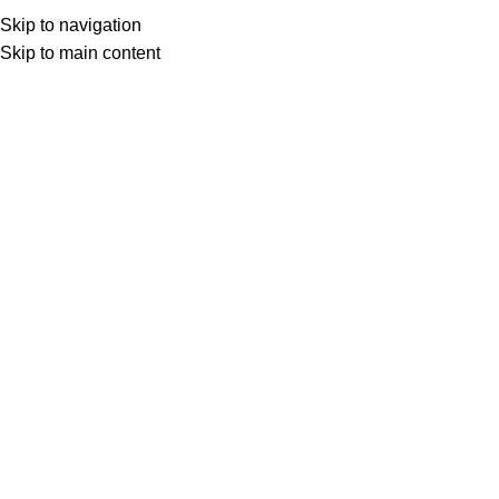
Skip to navigation
Menu
0.0
0
Skip to main content
Sac tapis de yoga
39.00
€
AJOUTER AU PANIER
DESCRIPTION
C’est LE sac de yoga !
Conçu pour avoir le volume idéal pour transporter votre tapis
de Yoga et vos petites affaires, et vous déplacer en toute
sérénité